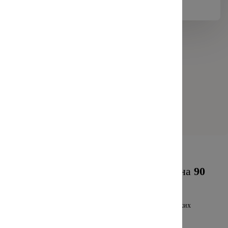
Посмотреть сравнение
Б!
Попробуйте и возьмите тест-драйв на
90
дней
Не понравилось — вернем деньги в тот же день без всяких
заявлений