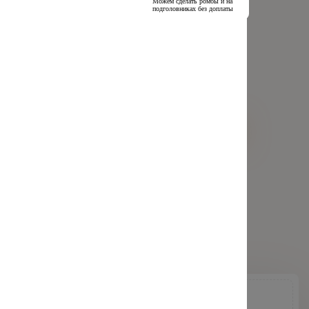
Можем сделать ромбы и на
подголовниках без доплаты
+
+
+
+
+
+
+
Особенности Nissan Terrano