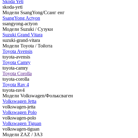
Škoda Yeti
skoda-yeti
Модели SsangYong/Ссанг енг
SsangYong Actyon
ssangyong-actyon
Модели Suzuki / Сузуки
Suzuki Grand Vitara
suzuki-grand-vitara
Модели Toyota / Тойота
Toyota Avensis
toyota-avensis
Toyota Camry
toyota-camry
Toyota Corolla
toyota-corolla
Toyota Rav 4
toyota-rav4
Модели Volkswagen/Фольксваген
Volkswagen Jetta
volkswagen-jetta
Volkswagen Polo
volkswagen-polo
Volkswagen Tiguan
volkswagen-tiguan
Модели ZAZ / ЗАЗ