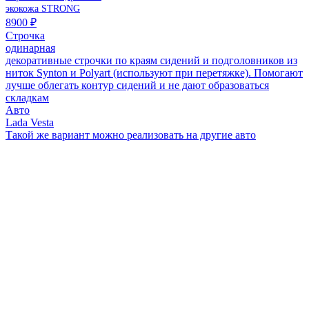
экокожа STRONG
8900 ₽
Строчка
одинарная
декоративные строчки по краям сидений и подголовников из
ниток Synton и Polyart (используют при перетяжке). Помогают
лучше облегать контур сидений и не дают образоваться
складкам
Авто
Lada Vesta
Такой же вариант можно реализовать на другие авто