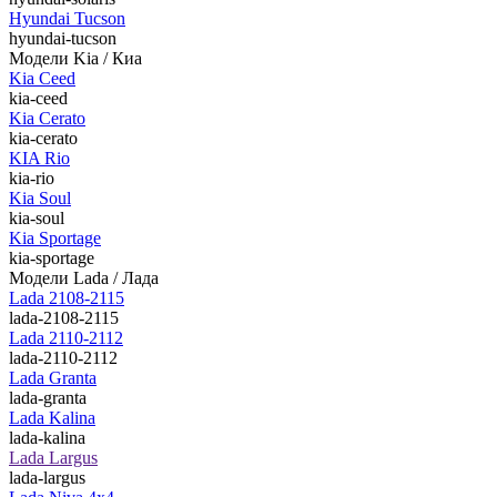
Hyundai Tucson
hyundai-tucson
Модели Kia / Киа
Kia Ceed
kia-ceed
Kia Cerato
kia-cerato
KIA Rio
kia-rio
Kia Soul
kia-soul
Kia Sportage
kia-sportage
Модели Lada / Лада
Lada 2108-2115
lada-2108-2115
Lada 2110-2112
lada-2110-2112
Lada Granta
lada-granta
Lada Kalina
lada-kalina
Lada Largus
lada-largus