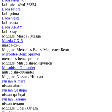
Lada Niva 4х4
lada-niva-4%d1%854
Lada Priora
lada-priora
Lada Vesta
lada-vesta
Lada XRAY
lada-xray
Модели Mazda / Мазда
Mazda CX-5
mazda-cx-5
Модели Mercedes-Benz/ Мерседес-Бенц
Mercedes-Benz Sprinter
mercedes-benz-sprinter
Модели Mitsubishi/Мицубиси
Mitsubishi Outlander
mitsubishi-outlander
Модели Nissan / Ниссан
Nissan Almera
nissan-almera
Nissan Qashqai
nissan-qashqai
Nissan Terrano
nissan-terrano
Модели Opel / Опель