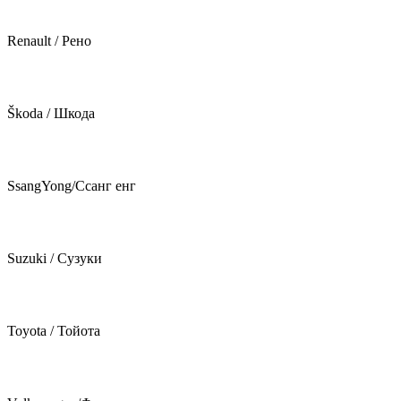
Renault / Рено
Škoda / Шкода
SsangYong/Ссанг енг
Suzuki / Сузуки
Toyota / Тойота