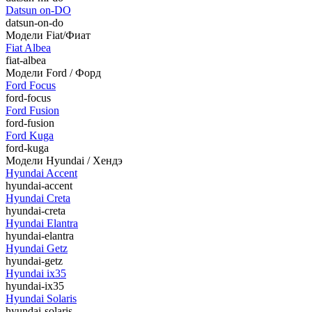
Datsun on-DO
datsun-on-do
Модели Fiat/Фиат
Fiat Albea
fiat-albea
Модели Ford / Форд
Ford Focus
ford-focus
Ford Fusion
ford-fusion
Ford Kuga
ford-kuga
Модели Hyundai / Хендэ
Hyundai Accent
hyundai-accent
Hyundai Creta
hyundai-creta
Hyundai Elantra
hyundai-elantra
Hyundai Getz
hyundai-getz
Hyundai ix35
hyundai-ix35
Hyundai Solaris
hyundai-solaris