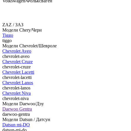
Volkswagen/Фольксваген
ZAZ / ЗАЗ
Модели Chery/Чери
Tiggo
tiggo
Модели Chevrolet/Шевроле
Chevrolet Aveo
chevrolet-aveo
Chevrolet Cruze
chevrolet-cruze
Chevrolet Lacetti
chevrolet-lacetti
Chevrolet Lanos
chevrolet-lanos
Chevrolet Niva
chevrolet-niva
Модели Daewoo/Дэу
Daewoo Gentra
daewoo-gentra
Модели Datsun / Датсун
Datsun mi-DO
datsun-mi-do