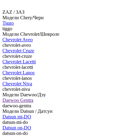
ZAZ / ЗАЗ
Модели Chery/Чери
Tiggo
tiggo
Модели Chevrolet/Шевроле
Chevrolet Aveo
chevrolet-aveo
Chevrolet Cruze
chevrolet-cruze
Chevrolet Lacetti
chevrolet-lacetti
Chevrolet Lanos
chevrolet-lanos
Chevrolet Niva
chevrolet-niva
Модели Daewoo/Дэу
Daewoo Gentra
daewoo-gentra
Модели Datsun / Датсун
Datsun mi-DO
datsun-mi-do
Datsun on-DO
datsun-on-do