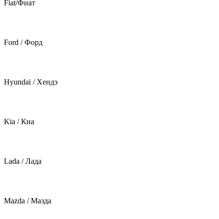
Fiat/Фиат
Ford / Форд
Hyundai / Хендэ
Kia / Киа
Lada / Лада
Mazda / Мазда