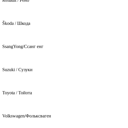
Renault / Рено
Škoda / Шкода
SsangYong/Ссанг енг
Suzuki / Сузуки
Toyota / Тойота
Volkswagen/Фольксваген