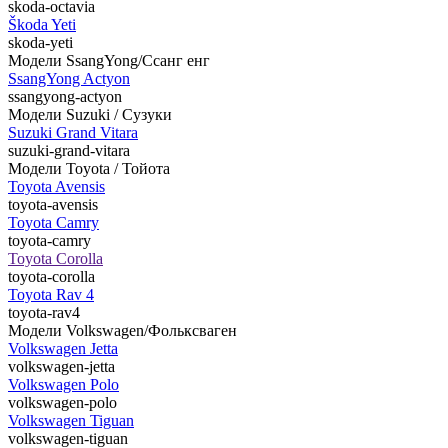
skoda-octavia
Škoda Yeti
skoda-yeti
Модели SsangYong/Ссанг енг
SsangYong Actyon
ssangyong-actyon
Модели Suzuki / Сузуки
Suzuki Grand Vitara
suzuki-grand-vitara
Модели Toyota / Тойота
Toyota Avensis
toyota-avensis
Toyota Camry
toyota-camry
Toyota Corolla
toyota-corolla
Toyota Rav 4
toyota-rav4
Модели Volkswagen/Фольксваген
Volkswagen Jetta
volkswagen-jetta
Volkswagen Polo
volkswagen-polo
Volkswagen Tiguan
volkswagen-tiguan