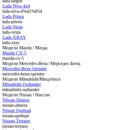
lada-largus
Lada Niva 4х4
lada-niva-4%d1%854
Lada Priora
lada-priora
Lada Vesta
lada-vesta
Lada XRAY
lada-xray
Модели Mazda / Мазда
Mazda CX-5
mazda-cx-5
Модели Mercedes-Benz/ Мерседес-Бенц
Mercedes-Benz Sprinter
mercedes-benz-sprinter
Модели Mitsubishi/Мицубиси
Mitsubishi Outlander
mitsubishi-outlander
Модели Nissan / Ниссан
Nissan Almera
nissan-almera
Nissan Qashqai
nissan-qashqai
Nissan Terrano
nissan-terrano