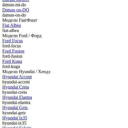
datsun-mi-do
Datsun on-DO
datsun-on-do
Модели Fiat/Фиат
Fiat Albea
fiat-albea
Модели Ford / Форд
Ford Focus
ford-focus
Ford Fusion
ford-fusion
Ford Kuga
ford-kuga
Модели Hyundai / Хендэ
Hyundai Accent
hyundai-accent
Hyundai Creta
hyundai-creta
Hyundai Elantra
hyundai-elantra
Hyundai Getz
hyundai-getz
Hyundai ix35
hyundai-ix35