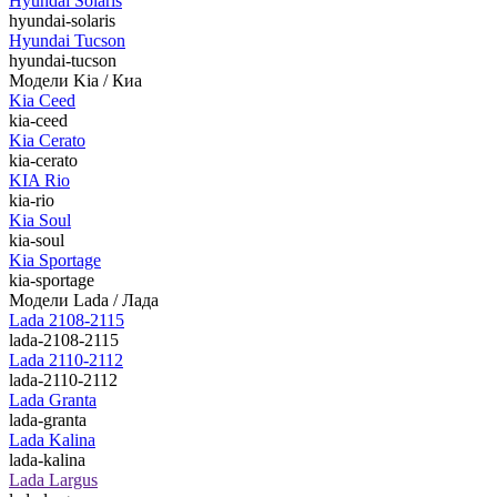
Hyundai Solaris
hyundai-solaris
Hyundai Tucson
hyundai-tucson
Модели Kia / Киа
Kia Ceed
kia-ceed
Kia Cerato
kia-cerato
KIA Rio
kia-rio
Kia Soul
kia-soul
Kia Sportage
kia-sportage
Модели Lada / Лада
Lada 2108-2115
lada-2108-2115
Lada 2110-2112
lada-2110-2112
Lada Granta
lada-granta
Lada Kalina
lada-kalina
Lada Largus