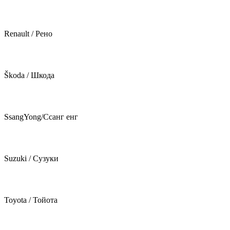
Renault / Рено
Škoda / Шкода
SsangYong/Ссанг енг
Suzuki / Сузуки
Toyota / Тойота