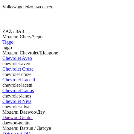
Volkswagen/Фольксваген
ZAZ / ЗАЗ
Модели Chery/Чери
Tiggo
tiggo
Модели Chevrolet/Шевроле
Chevrolet Aveo
chevrolet-aveo
Chevrolet Cruze
chevrolet-cruze
Chevrolet Lacetti
chevrolet-lacetti
Chevrolet Lanos
chevrolet-lanos
Chevrolet Niva
chevrolet-niva
Модели Daewoo/Дэу
Daewoo Gentra
daewoo-gentra
Модели Datsun / Датсун
Datsun mi-DO