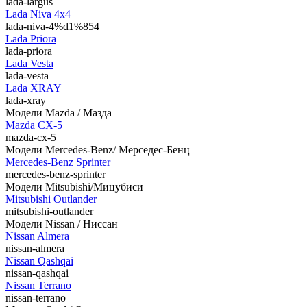
lada-largus
Lada Niva 4х4
lada-niva-4%d1%854
Lada Priora
lada-priora
Lada Vesta
lada-vesta
Lada XRAY
lada-xray
Модели Mazda / Мазда
Mazda CX-5
mazda-cx-5
Модели Mercedes-Benz/ Мерседес-Бенц
Mercedes-Benz Sprinter
mercedes-benz-sprinter
Модели Mitsubishi/Мицубиси
Mitsubishi Outlander
mitsubishi-outlander
Модели Nissan / Ниссан
Nissan Almera
nissan-almera
Nissan Qashqai
nissan-qashqai
Nissan Terrano
nissan-terrano