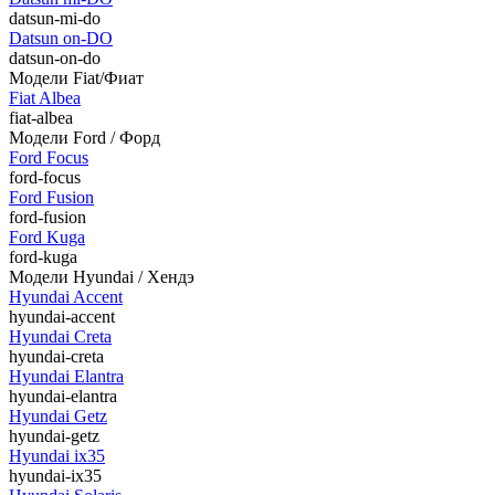
datsun-mi-do
Datsun on-DO
datsun-on-do
Модели Fiat/Фиат
Fiat Albea
fiat-albea
Модели Ford / Форд
Ford Focus
ford-focus
Ford Fusion
ford-fusion
Ford Kuga
ford-kuga
Модели Hyundai / Хендэ
Hyundai Accent
hyundai-accent
Hyundai Creta
hyundai-creta
Hyundai Elantra
hyundai-elantra
Hyundai Getz
hyundai-getz
Hyundai ix35
hyundai-ix35