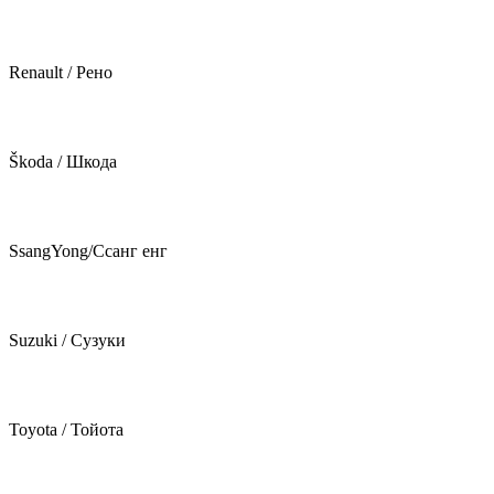
Renault / Рено
Škoda / Шкода
SsangYong/Ссанг енг
Suzuki / Сузуки
Toyota / Тойота