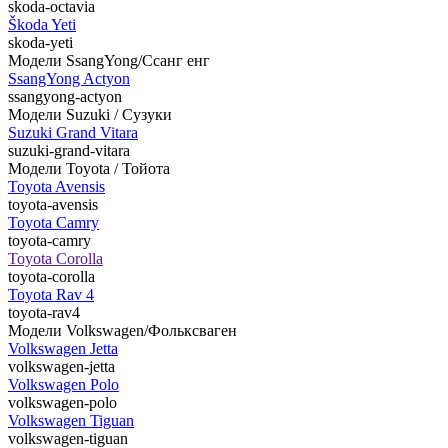
skoda-octavia
Škoda Yeti
skoda-yeti
Модели SsangYong/Ссанг енг
SsangYong Actyon
ssangyong-actyon
Модели Suzuki / Сузуки
Suzuki Grand Vitara
suzuki-grand-vitara
Модели Toyota / Тойота
Toyota Avensis
toyota-avensis
Toyota Camry
toyota-camry
Toyota Corolla
toyota-corolla
Toyota Rav 4
toyota-rav4
Модели Volkswagen/Фольксваген
Volkswagen Jetta
volkswagen-jetta
Volkswagen Polo
volkswagen-polo
Volkswagen Tiguan
volkswagen-tiguan