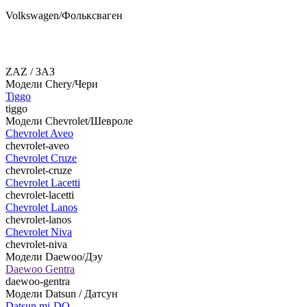
Volkswagen/Фольксваген
ZAZ / ЗАЗ
Модели Chery/Чери
Tiggo
tiggo
Модели Chevrolet/Шевроле
Chevrolet Aveo
chevrolet-aveo
Chevrolet Cruze
chevrolet-cruze
Chevrolet Lacetti
chevrolet-lacetti
Chevrolet Lanos
chevrolet-lanos
Chevrolet Niva
chevrolet-niva
Модели Daewoo/Дэу
Daewoo Gentra
daewoo-gentra
Модели Datsun / Датсун
Datsun mi-DO