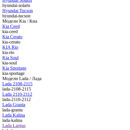
Hyundai Solaris
hyundai-solaris
Hyundai Tucson
hyundai-tucson
Модели Kia / Киа
Kia Ceed
kia-ceed
Kia Cerato
kia-cerato
KIA Rio
kia-rio
Kia Soul
kia-soul
Kia Sportage
kia-sportage
Модели Lada / Лада
Lada 2108-2115
lada-2108-2115
Lada 2110-2112
lada-2110-2112
Lada Granta
lada-granta
Lada Kalina
lada-kalina
Lada Largus