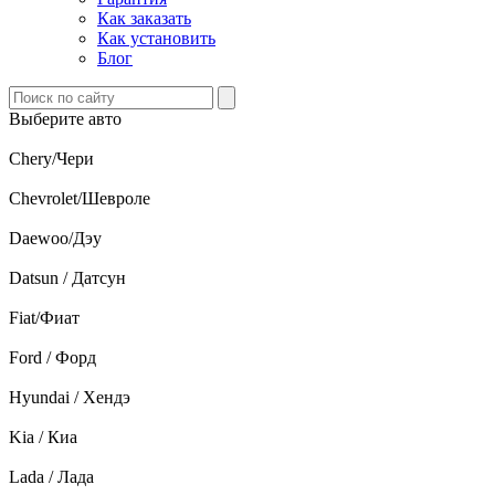
Как заказать
Как установить
Блог
Выберите авто
Chery/Чери
Chevrolet/Шевроле
Daewoo/Дэу
Datsun / Датсун
Fiat/Фиат
Ford / Форд
Hyundai / Хендэ
Kia / Киа
Lada / Лада