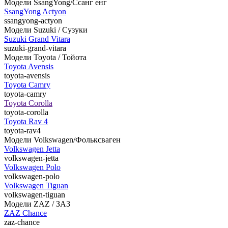
Модели SsangYong/Ссанг енг
SsangYong Actyon
ssangyong-actyon
Модели Suzuki / Сузуки
Suzuki Grand Vitara
suzuki-grand-vitara
Модели Toyota / Тойота
Toyota Avensis
toyota-avensis
Toyota Camry
toyota-camry
Toyota Corolla
toyota-corolla
Toyota Rav 4
toyota-rav4
Модели Volkswagen/Фольксваген
Volkswagen Jetta
volkswagen-jetta
Volkswagen Polo
volkswagen-polo
Volkswagen Tiguan
volkswagen-tiguan
Модели ZAZ / ЗАЗ
ZAZ Chance
zaz-chance