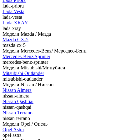
Lada Priora
lada-priora
Lada Vesta
lada-vesta
Lada XRAY
lada-xray
Модели Mazda / Мазда
Mazda CX-5
mazda-cx-5
Модели Mercedes-Benz/ Мерседес-Бенц
Mercedes-Benz Sprinter
mercedes-benz-sprinter
Модели Mitsubishi/Мицубиси
Mitsubishi Outlander
mitsubishi-outlander
Модели Nissan / Ниссан
Nissan Almera
nissan-almera
Nissan Qashqai
nissan-qashqai
Nissan Terrano
nissan-terrano
Модели Opel / Опель
Opel Astra
opel-astra