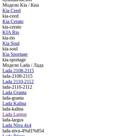
Модели Kia / Киа
Kia Ceed
kia-ceed
Kia Cerato
kia-cerato
KIA Rio
kia-rio
Kia Soul
kia-soul
Kia Sportage
kia-sportage
Модели Lada / Лада
Lada 2108-2115
lada-2108-2115
Lada 2110-2112
lada-2110-2112
Lada Granta
lada-granta
Lada Kalina
lada-kalina
Lada Largus
lada-largus
Lada Niva 4х4
lada-niva-4%d1%854