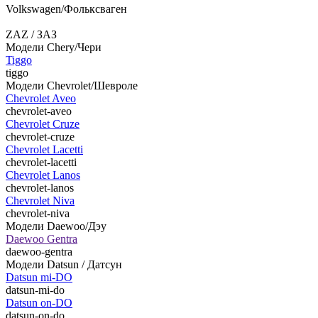
Volkswagen/Фольксваген
ZAZ / ЗАЗ
Модели Chery/Чери
Tiggo
tiggo
Модели Chevrolet/Шевроле
Chevrolet Aveo
chevrolet-aveo
Chevrolet Cruze
chevrolet-cruze
Chevrolet Lacetti
chevrolet-lacetti
Chevrolet Lanos
chevrolet-lanos
Chevrolet Niva
chevrolet-niva
Модели Daewoo/Дэу
Daewoo Gentra
daewoo-gentra
Модели Datsun / Датсун
Datsun mi-DO
datsun-mi-do
Datsun on-DO
datsun-on-do