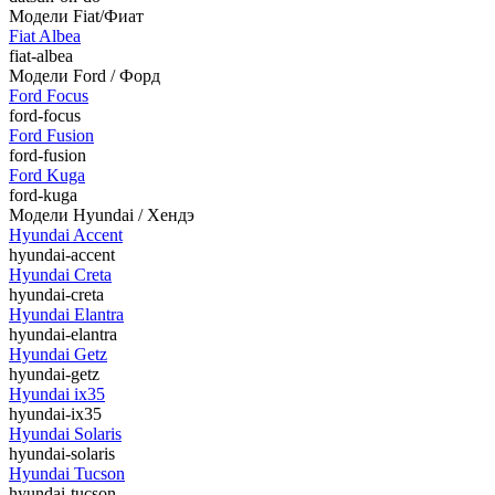
Модели Fiat/Фиат
Fiat Albea
fiat-albea
Модели Ford / Форд
Ford Focus
ford-focus
Ford Fusion
ford-fusion
Ford Kuga
ford-kuga
Модели Hyundai / Хендэ
Hyundai Accent
hyundai-accent
Hyundai Creta
hyundai-creta
Hyundai Elantra
hyundai-elantra
Hyundai Getz
hyundai-getz
Hyundai ix35
hyundai-ix35
Hyundai Solaris
hyundai-solaris
Hyundai Tucson
hyundai-tucson