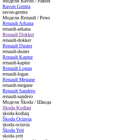
Модели Ravon / Равон
Ravon Gentra
ravon-gentra
Модели Renault / Рено
Renault Arkana
renault-arkana
Renault Dokker
renault-dokker
Renault Duster
renault-duster
Renault Kaptur
renault-kaptur
Renault Logan
renault-logan
Renault Megane
renault-megane
Renault Sandero
renault-sandero
Модели Škoda / Шкода
Skoda Kodiaq
skoda-kodiaq
Škoda Octavia
skoda-octavia
Škoda Yeti
skoda-yeti