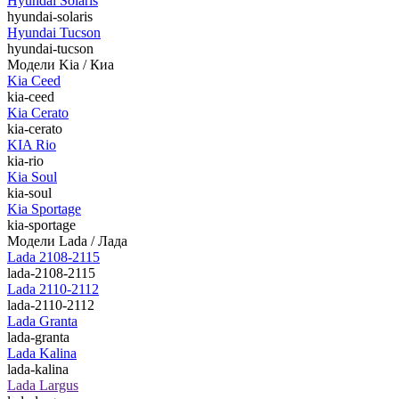
Hyundai Solaris
hyundai-solaris
Hyundai Tucson
hyundai-tucson
Модели Kia / Киа
Kia Ceed
kia-ceed
Kia Cerato
kia-cerato
KIA Rio
kia-rio
Kia Soul
kia-soul
Kia Sportage
kia-sportage
Модели Lada / Лада
Lada 2108-2115
lada-2108-2115
Lada 2110-2112
lada-2110-2112
Lada Granta
lada-granta
Lada Kalina
lada-kalina
Lada Largus