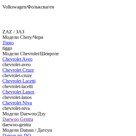
Volkswagen/Фольксваген
ZAZ / ЗАЗ
Модели Chery/Чери
Tiggo
tiggo
Модели Chevrolet/Шевроле
Chevrolet Aveo
chevrolet-aveo
Chevrolet Cruze
chevrolet-cruze
Chevrolet Lacetti
chevrolet-lacetti
Chevrolet Lanos
chevrolet-lanos
Chevrolet Niva
chevrolet-niva
Модели Daewoo/Дэу
Daewoo Gentra
daewoo-gentra
Модели Datsun / Датсун
Datsun mi-DO