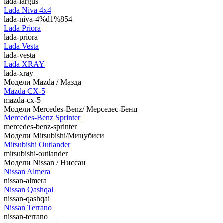
lada-largus
Lada Niva 4х4
lada-niva-4%d1%854
Lada Priora
lada-priora
Lada Vesta
lada-vesta
Lada XRAY
lada-xray
Модели Mazda / Мазда
Mazda CX-5
mazda-cx-5
Модели Mercedes-Benz/ Мерседес-Бенц
Mercedes-Benz Sprinter
mercedes-benz-sprinter
Модели Mitsubishi/Мицубиси
Mitsubishi Outlander
mitsubishi-outlander
Модели Nissan / Ниссан
Nissan Almera
nissan-almera
Nissan Qashqai
nissan-qashqai
Nissan Terrano
nissan-terrano