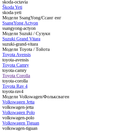
skoda-octavia
Škoda Yeti
skoda-yeti
Модели SsangYong/Ссанг енг
SsangYong Actyon
ssangyong-actyon
Модели Suzuki / Сузуки
Suzuki Grand Vitara
suzuki-grand-vitara
Модели Toyota / Тойота
Toyota Avensis
toyota-avensis
Toyota Camry
toyota-camry
Toyota Corolla
toyota-corolla
Toyota Rav 4
toyota-rav4
Модели Volkswagen/Фольксваген
Volkswagen Jetta
volkswagen-jetta
Volkswagen Polo
volkswagen-polo
Volkswagen Tiguan
volkswagen-tiguan