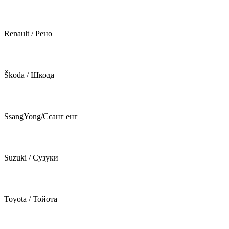
Renault / Рено
Škoda / Шкода
SsangYong/Ссанг енг
Suzuki / Сузуки
Toyota / Тойота