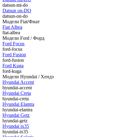
datsun-mi-do
Datsun on-DO
datsun-on-do
Модели Fiat/Фиат
Fiat Albea
fiat-albea
Модели Ford / Форд
Ford Focus
ford-focus
Ford Fusion
ford-fusion
Ford Kuga
ford-kuga
Модели Hyundai / Хендэ
Hyundai Accent
hyundai-accent
Hyundai Creta
hyundai-creta
Hyundai Elantra
hyundai-elantra
Hyundai Getz
hyundai-getz
Hyundai ix35
hyundai-ix35