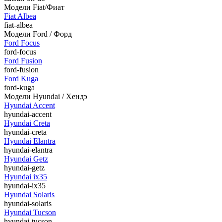
Модели Fiat/Фиат
Fiat Albea
fiat-albea
Модели Ford / Форд
Ford Focus
ford-focus
Ford Fusion
ford-fusion
Ford Kuga
ford-kuga
Модели Hyundai / Хендэ
Hyundai Accent
hyundai-accent
Hyundai Creta
hyundai-creta
Hyundai Elantra
hyundai-elantra
Hyundai Getz
hyundai-getz
Hyundai ix35
hyundai-ix35
Hyundai Solaris
hyundai-solaris
Hyundai Tucson
hyundai-tucson