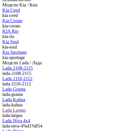
Модели Kia / Киа
Kia Ceed
kia-ceed
Kia Cerato
kia-cerato
KIA Rio
kia-rio
Kia Soul
kia-soul
Kia Sportage
kia-sportage
Модели Lada / Лада
Lada 2108-2115
lada-2108-2115
Lada 2110-2112
lada-2110-2112
Lada Granta
lada-granta
Lada Kalina
lada-kalina
Lada Largus
lada-largus
Lada Niva 4х4
lada-niva-4%d1%854