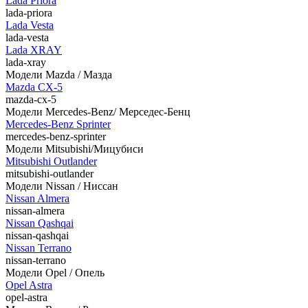
Lada Priora
lada-priora
Lada Vesta
lada-vesta
Lada XRAY
lada-xray
Модели Mazda / Мазда
Mazda CX-5
mazda-cx-5
Модели Mercedes-Benz/ Мерседес-Бенц
Mercedes-Benz Sprinter
mercedes-benz-sprinter
Модели Mitsubishi/Мицубиси
Mitsubishi Outlander
mitsubishi-outlander
Модели Nissan / Ниссан
Nissan Almera
nissan-almera
Nissan Qashqai
nissan-qashqai
Nissan Terrano
nissan-terrano
Модели Opel / Опель
Opel Astra
opel-astra