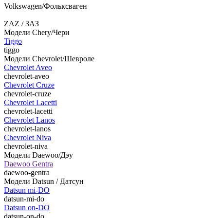
Volkswagen/Фольксваген
ZAZ / ЗАЗ
Модели Chery/Чери
Tiggo
tiggo
Модели Chevrolet/Шевроле
Chevrolet Aveo
chevrolet-aveo
Chevrolet Cruze
chevrolet-cruze
Chevrolet Lacetti
chevrolet-lacetti
Chevrolet Lanos
chevrolet-lanos
Chevrolet Niva
chevrolet-niva
Модели Daewoo/Дэу
Daewoo Gentra
daewoo-gentra
Модели Datsun / Датсун
Datsun mi-DO
datsun-mi-do
Datsun on-DO
datsun-on-do