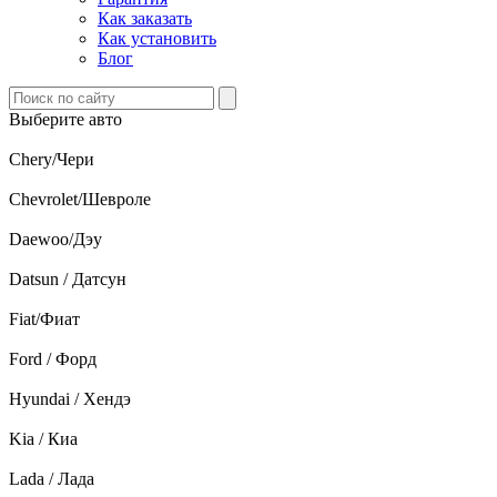
Как заказать
Как установить
Блог
Выберите авто
Chery/Чери
Chevrolet/Шевроле
Daewoo/Дэу
Datsun / Датсун
Fiat/Фиат
Ford / Форд
Hyundai / Хендэ
Kia / Киа
Lada / Лада