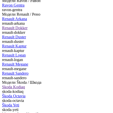
Модели Ravon / Равон
Ravon Gentra
ravon-gentra
Модели Renault / Рено
Renault Arkana
renault-arkana
Renault Dokker
renault-dokker
Renault Duster
renault-duster
Renault Kaptur
renault-kaptur
Renault Logan
renault-logan
Renault Megane
renault-megane
Renault Sandero
renault-sandero
Модели Škoda / Шкода
Skoda Kodiaq
skoda-kodiaq
Škoda Octavia
skoda-octavia
Škoda Yeti
skoda-yeti