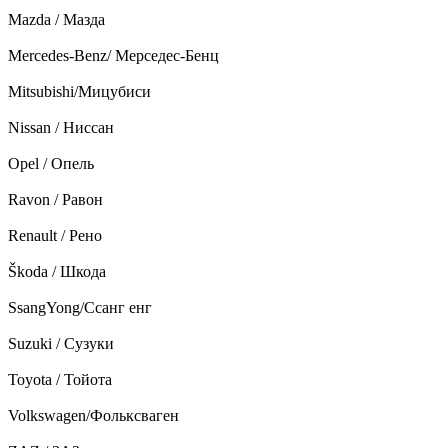
Mazda / Мазда
Mercedes-Benz/ Мерседес-Бенц
Mitsubishi/Мицубиси
Nissan / Ниссан
Opel / Опель
Ravon / Равон
Renault / Рено
Škoda / Шкода
SsangYong/Ссанг енг
Suzuki / Сузуки
Toyota / Тойота
Volkswagen/Фольксваген