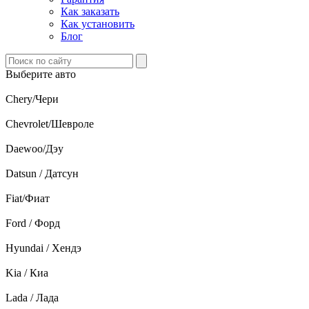
Как заказать
Как установить
Блог
Выберите авто
Chery/Чери
Chevrolet/Шевроле
Daewoo/Дэу
Datsun / Датсун
Fiat/Фиат
Ford / Форд
Hyundai / Хендэ
Kia / Киа
Lada / Лада