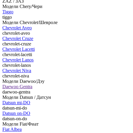
ZAZ / ЗАЗ
Модели Chery/Чери
Tiggo
tiggo
Модели Chevrolet/Шевроле
Chevrolet Aveo
chevrolet-aveo
Chevrolet Cruze
chevrolet-cruze
Chevrolet Lacetti
chevrolet-lacetti
Chevrolet Lanos
chevrolet-lanos
Chevrolet Niva
chevrolet-niva
Модели Daewoo/Дэу
Daewoo Gentra
daewoo-gentra
Модели Datsun / Датсун
Datsun mi-DO
datsun-mi-do
Datsun on-DO
datsun-on-do
Модели Fiat/Фиат
Fiat Albea