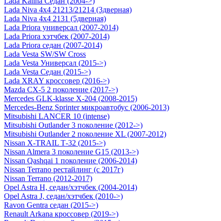
Lada Kalina Седан (2004->)
Lada Niva 4х4 21213/21214 (3дверная)
Lada Niva 4х4 2131 (5дверная)
Lada Priora универсал (2007-2014)
Lada Priora хэтчбек (2007-2014)
Lada Priora седан (2007-2014)
Lada Vesta SW/SW Cross
Lada Vesta Универсал (2015->)
Lada Vesta Седан (2015->)
Lada XRAY кроссовер (2016->)
Mazda CX-5 2 поколение (2017->)
Mercedes GLK-klasse Х-204 (2008-2015)
Mercedes-Benz Sprinter микроавтобус (2006-2013)
Mitsubishi LANCER 10 (intense)
Mitsubishi Outlander 3 поколение (2012->)
Mitsubishi Outlander 2 поколение XL (2007-2012)
Nissan X-TRAIL Т-32 (2015->)
Nissan Almera 3 поколение G15 (2013->)
Nissan Qashqai 1 поколение (2006-2014)
Nissan Terrano рестайлинг (с 2017г)
Nissan Terrano (2012-2017)
Opel Astra H, седан/хэтчбек (2004-2014)
Opel Astra J, седан/хэтчбек (2010->)
Ravon Gentra седан (2015->)
Renault Arkana кроссовер (2019->)