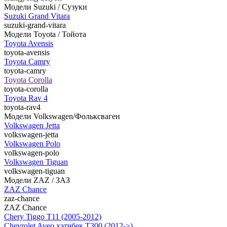
Модели Suzuki / Сузуки
Suzuki Grand Vitara
suzuki-grand-vitara
Модели Toyota / Тойота
Toyota Avensis
toyota-avensis
Toyota Camry
toyota-camry
Toyota Corolla
toyota-corolla
Toyota Rav 4
toyota-rav4
Модели Volkswagen/Фольксваген
Volkswagen Jetta
volkswagen-jetta
Volkswagen Polo
volkswagen-polo
Volkswagen Tiguan
volkswagen-tiguan
Модели ZAZ / ЗАЗ
ZAZ Chance
zaz-chance
ZAZ Chance
Chery Tiggo T11 (2005-2012)
Chevrolet Aveo хэтчбек Т300 (2012->)