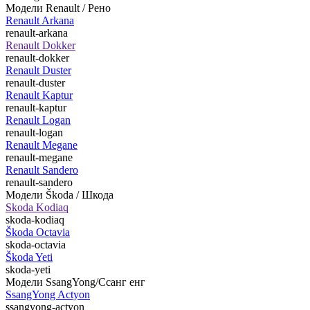
Модели Renault / Рено
Renault Arkana
renault-arkana
Renault Dokker
renault-dokker
Renault Duster
renault-duster
Renault Kaptur
renault-kaptur
Renault Logan
renault-logan
Renault Megane
renault-megane
Renault Sandero
renault-sandero
Модели Škoda / Шкода
Skoda Kodiaq
skoda-kodiaq
Škoda Octavia
skoda-octavia
Škoda Yeti
skoda-yeti
Модели SsangYong/Ссанг енг
SsangYong Actyon
ssangyong-actyon