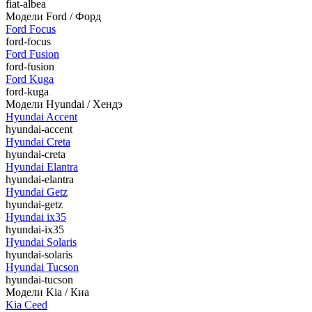
fiat-albea
Модели Ford / Форд
Ford Focus
ford-focus
Ford Fusion
ford-fusion
Ford Kuga
ford-kuga
Модели Hyundai / Хендэ
Hyundai Accent
hyundai-accent
Hyundai Creta
hyundai-creta
Hyundai Elantra
hyundai-elantra
Hyundai Getz
hyundai-getz
Hyundai ix35
hyundai-ix35
Hyundai Solaris
hyundai-solaris
Hyundai Tucson
hyundai-tucson
Модели Kia / Киа
Kia Ceed