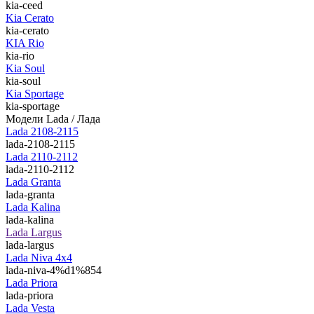
kia-ceed
Kia Cerato
kia-cerato
KIA Rio
kia-rio
Kia Soul
kia-soul
Kia Sportage
kia-sportage
Модели Lada / Лада
Lada 2108-2115
lada-2108-2115
Lada 2110-2112
lada-2110-2112
Lada Granta
lada-granta
Lada Kalina
lada-kalina
Lada Largus
lada-largus
Lada Niva 4х4
lada-niva-4%d1%854
Lada Priora
lada-priora
Lada Vesta