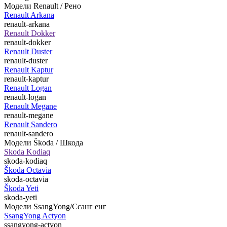
Модели Renault / Рено
Renault Arkana
renault-arkana
Renault Dokker
renault-dokker
Renault Duster
renault-duster
Renault Kaptur
renault-kaptur
Renault Logan
renault-logan
Renault Megane
renault-megane
Renault Sandero
renault-sandero
Модели Škoda / Шкода
Skoda Kodiaq
skoda-kodiaq
Škoda Octavia
skoda-octavia
Škoda Yeti
skoda-yeti
Модели SsangYong/Ссанг енг
SsangYong Actyon
ssangyong-actyon