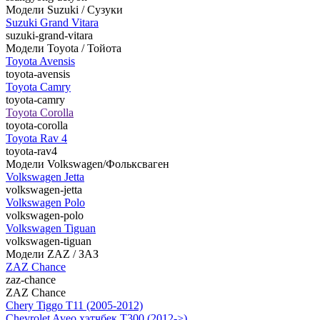
Модели Suzuki / Сузуки
Suzuki Grand Vitara
suzuki-grand-vitara
Модели Toyota / Тойота
Toyota Avensis
toyota-avensis
Toyota Camry
toyota-camry
Toyota Corolla
toyota-corolla
Toyota Rav 4
toyota-rav4
Модели Volkswagen/Фольксваген
Volkswagen Jetta
volkswagen-jetta
Volkswagen Polo
volkswagen-polo
Volkswagen Tiguan
volkswagen-tiguan
Модели ZAZ / ЗАЗ
ZAZ Chance
zaz-chance
ZAZ Chance
Chery Tiggo T11 (2005-2012)
Chevrolet Aveo хэтчбек Т300 (2012->)