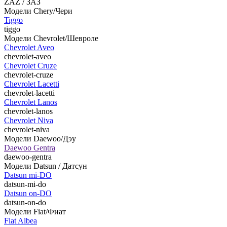
ZAZ / ЗАЗ
Модели Chery/Чери
Tiggo
tiggo
Модели Chevrolet/Шевроле
Chevrolet Aveo
chevrolet-aveo
Chevrolet Cruze
chevrolet-cruze
Chevrolet Lacetti
chevrolet-lacetti
Chevrolet Lanos
chevrolet-lanos
Chevrolet Niva
chevrolet-niva
Модели Daewoo/Дэу
Daewoo Gentra
daewoo-gentra
Модели Datsun / Датсун
Datsun mi-DO
datsun-mi-do
Datsun on-DO
datsun-on-do
Модели Fiat/Фиат
Fiat Albea