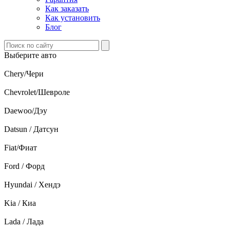
Как заказать
Как установить
Блог
Выберите авто
Chery/Чери
Chevrolet/Шевроле
Daewoo/Дэу
Datsun / Датсун
Fiat/Фиат
Ford / Форд
Hyundai / Хендэ
Kia / Киа
Lada / Лада