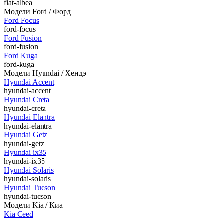
fiat-albea
Модели Ford / Форд
Ford Focus
ford-focus
Ford Fusion
ford-fusion
Ford Kuga
ford-kuga
Модели Hyundai / Хендэ
Hyundai Accent
hyundai-accent
Hyundai Creta
hyundai-creta
Hyundai Elantra
hyundai-elantra
Hyundai Getz
hyundai-getz
Hyundai ix35
hyundai-ix35
Hyundai Solaris
hyundai-solaris
Hyundai Tucson
hyundai-tucson
Модели Kia / Киа
Kia Ceed