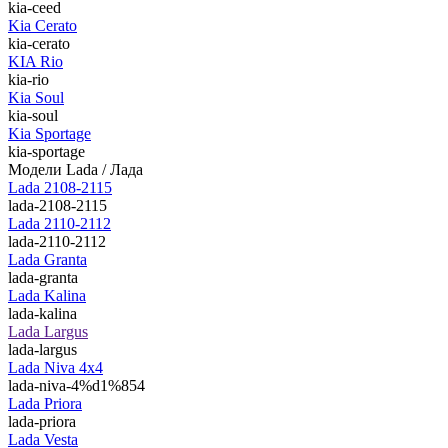
kia-ceed
Kia Cerato
kia-cerato
KIA Rio
kia-rio
Kia Soul
kia-soul
Kia Sportage
kia-sportage
Модели Lada / Лада
Lada 2108-2115
lada-2108-2115
Lada 2110-2112
lada-2110-2112
Lada Granta
lada-granta
Lada Kalina
lada-kalina
Lada Largus
lada-largus
Lada Niva 4х4
lada-niva-4%d1%854
Lada Priora
lada-priora
Lada Vesta