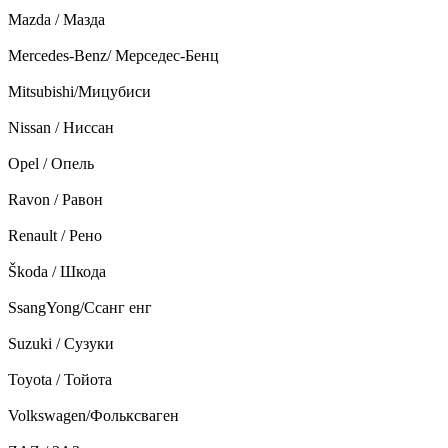
Mazda / Мазда
Mercedes-Benz/ Мерседес-Бенц
Mitsubishi/Мицубиси
Nissan / Ниссан
Opel / Опель
Ravon / Равон
Renault / Рено
Škoda / Шкода
SsangYong/Ссанг енг
Suzuki / Сузуки
Toyota / Тойота
Volkswagen/Фольксваген