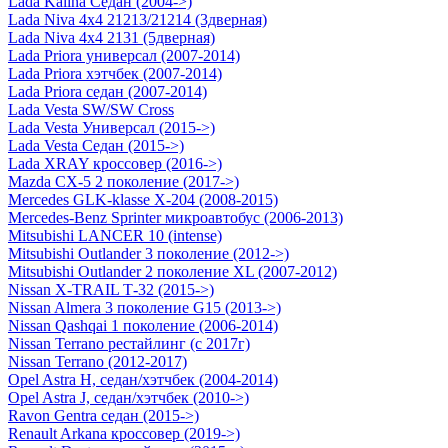
Lada Kalina Седан (2004->)
Lada Niva 4х4 21213/21214 (3дверная)
Lada Niva 4х4 2131 (5дверная)
Lada Priora универсал (2007-2014)
Lada Priora хэтчбек (2007-2014)
Lada Priora седан (2007-2014)
Lada Vesta SW/SW Cross
Lada Vesta Универсал (2015->)
Lada Vesta Седан (2015->)
Lada XRAY кроссовер (2016->)
Mazda CX-5 2 поколение (2017->)
Mercedes GLK-klasse Х-204 (2008-2015)
Mercedes-Benz Sprinter микроавтобус (2006-2013)
Mitsubishi LANCER 10 (intense)
Mitsubishi Outlander 3 поколение (2012->)
Mitsubishi Outlander 2 поколение XL (2007-2012)
Nissan X-TRAIL Т-32 (2015->)
Nissan Almera 3 поколение G15 (2013->)
Nissan Qashqai 1 поколение (2006-2014)
Nissan Terrano рестайлинг (с 2017г)
Nissan Terrano (2012-2017)
Opel Astra H, седан/хэтчбек (2004-2014)
Opel Astra J, седан/хэтчбек (2010->)
Ravon Gentra седан (2015->)
Renault Arkana кроссовер (2019->)