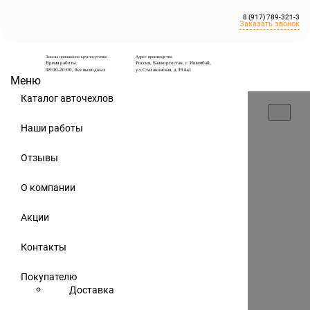
8 (917) 789-321-3
Заказать звонок
Заказы принимаем круглосуточно
Адрес производства
Время работы:
Россия, Башкортостан, г. Ишимбай,
08:00-20:00, без выходных
ул.Стахановская, д.39Ак1
Меню
Каталог авточехлов
Наши работы
Записей нет.
Отзывы
О компании
Хотите совершить заказ или получить
консультацию?
Акции
Свяжитесь любым удобным способом
Написать:
Контакты
Покупателю
Доставка
8 (917) 789-321-3
Заказать звонок