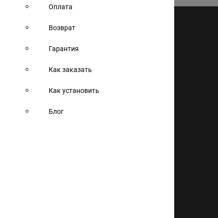
Оплата
Реквизиты:
Возврат
ИП Антипина А.О.
ИНН 026102860263
Гарантия
Адрес производства:
Россия, Башкортостан, г. Ишимбай,
ул.Стахановская, д.39Ак1
Как заказать
Написать письмо директору
Как установить
Каталог авточехлов
Блог
Выполненные проекты
Отзывы
Акции
Блог
Контакты